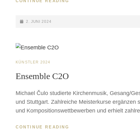
EFRAT
CONTINUE READING
ALONY
POSTED-
2. JUNI 2024
ON
CAT
KÜNSTLER 2024
LINKS
Ensemble C2O
Michael Čulo studierte Kirchenmusik, Gesang/Ge
und Stuttgart. Zahlreiche Meisterkurse ergänzen se
und Kompositionswettbewerben und erhielt zahlre
ENSEMBLE
CONTINUE READING
C2O