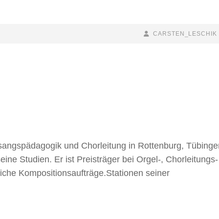
BY
BYLINE
CARSTEN_LESCHIK
LINE
sangspädagogik und Chorleitung in Rottenburg, Tübinge
ine Studien. Er ist Preisträger bei Orgel-, Chorleitungs-
iche Kompositionsaufträge.Stationen seiner