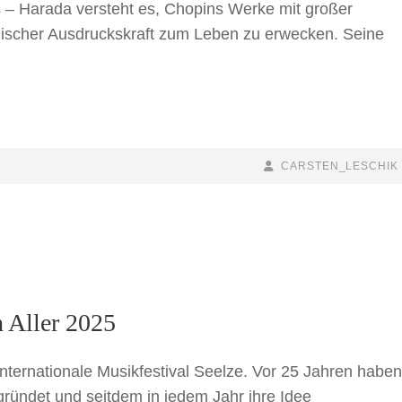
 – Harada versteht es, Chopins Werke mit großer
ikalischer Ausdruckskraft zum Leben zu erwecken. Seine
BY
BYLINE
CARSTEN_LESCHIK
LINE
 Aller 2025
 Internationale Musikfestival Seelze. Vor 25 Jahren haben
ründet und seitdem in jedem Jahr ihre Idee