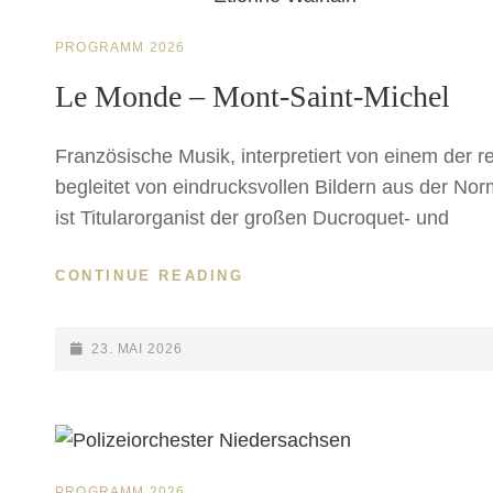
CAT
PROGRAMM 2026
LINKS
Le Monde – Mont-Saint-Michel
Französische Musik, interpretiert von einem der 
begleitet von eindrucksvollen Bildern aus der No
ist Titularorganist der großen Ducroquet- und
LE
CONTINUE READING
MONDE
–
MONT-
POSTED-
23. MAI 2026
SAINT-
ON
MICHEL
CAT
PROGRAMM 2026