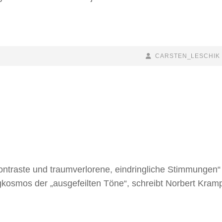
BY
BYLINE
CARSTEN_LESCHIK
LINE
ontraste und traumverlorene, eindringliche Stimmungen“
gkosmos der „ausgefeilten Töne“, schreibt Norbert Kram