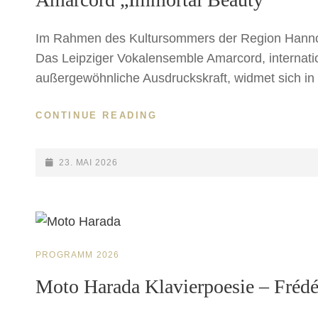
Im Rahmen des Kultursommers der Region Hannove
Das Leipziger Vokalensemble Amarcord, internation
außergewöhnliche Ausdruckskraft, widmet sich in
AMARCORD
CONTINUE READING
„IMMORTAL
BEAUTY“
POSTED-
23. MAI 2026
ON
CAT
PROGRAMM 2026
LINKS
Moto Harada Klavierpoesie – Frédé