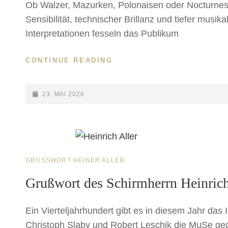
Ob Walzer, Mazurken, Polonaisen oder Nocturnes
Sensibilität, technischer Brillanz und tiefer mus
Interpretationen fesseln das Publikum
MOTO
CONTINUE READING
HARADA
KLAVIERPOESIE
–
POSTED-
23. MAI 2026
FRÉDÉRIC
ON
CHOPIN
CAT
GRUSSWORT HEINER ALLER
LINKS
Grußwort des Schirmherrn Heinrich
Ein Vierteljahrhundert gibt es in diesem Jahr das
Christoph Slaby und Robert Leschik die MuSe geg