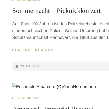
LINKS
Sommernacht – Picknickkonzert
Seit über 100 Jahren ist das Polizeiorchester Nie
niedersächsischen Polizei. Seinen Ursprung hat es
Schutzmannschaft Hannover“, die 1909 aus der T
SOMMERNACHT
CONTINUE READING
–
PICKNICKKONZERT
POSTED-
23. MAI 2026
ON
CAT
PROGRAMM 2026
LINKS
Amarcord „Immortal Beauty“