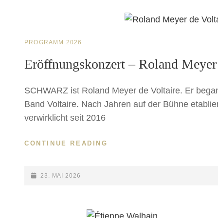
CAT
PROGRAMM 2026
LINKS
Eröffnungskonzert – Roland Meyer 
SCHWARZ ist Roland Meyer de Voltaire. Er began
Band Voltaire. Nach Jahren auf der Bühne etablier
verwirklicht seit 2016
ERÖFFNUNGSKONZERT
CONTINUE READING
–
ROLAND
MEYER
POSTED-
23. MAI 2026
DE
ON
VOLTAIRE