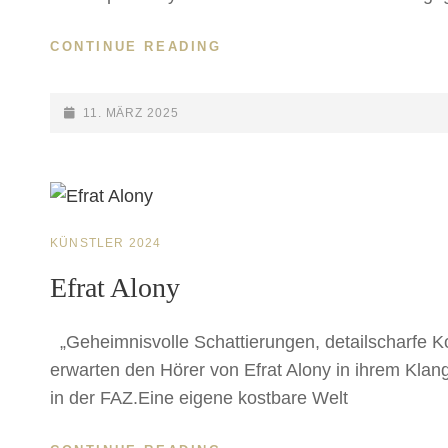
GRUSSWORT D
CONTINUE READING
ES S
CHIRMHERRN H
EINRICH A
POSTED-
11. MÄRZ 2025
LLER 2
ON
025
CAT
KÜNSTLER 2024
LINKS
Efrat Alony
„Geheimnisvolle Schattierungen, detailscharfe K
erwarten den Hörer von Efrat Alony in ihrem Klan
in der FAZ.Eine eigene kostbare Welt