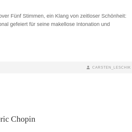
r Fünf Stimmen, ein Klang von zeitloser Schönheit:
al gefeiert für seine makellose Intonation und
BY
BYLINE
CARSTEN_LESCHIK
LINE
ric Chopin