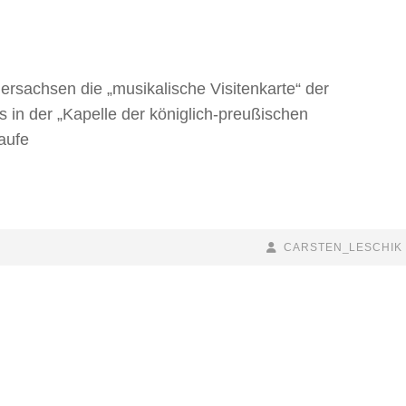
dersachsen die „musikalische Visitenkarte“ der
 in der „Kapelle der königlich-preußischen
aufe
BY
BYLINE
CARSTEN_LESCHIK
LINE