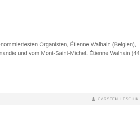
renommiertesten Organisten, Étienne Walhain (Belgien),
rmandie und vom Mont-Saint-Michel. Étienne Walhain (44
BY
BYLINE
CARSTEN_LESCHIK
LINE