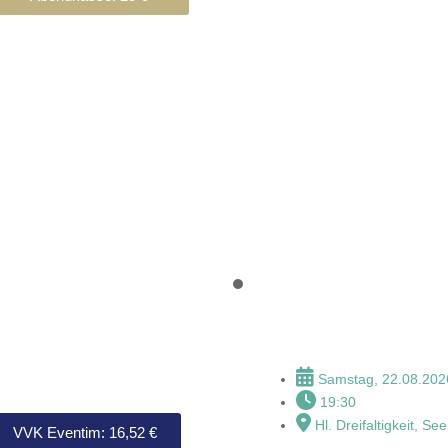
Amarcord "Im
Samstag, 22.08.202
19:30
Hl. Dreifaltigkeit, See
VVK Eventim: 16,52 €