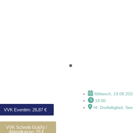
t - Roland
Le Monde - M
e
Mittwoch, 19.08.202
19:00
Hl. Dreifaltigkeit, See
VVK Eventim: 26,87 €
VVK Schreib Gut(h) /
Abendkasse: 25 €