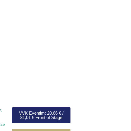
mortal Beauty"
6
VVK Eventim: 20,66 € /
31,01 € Front of Stage
lze