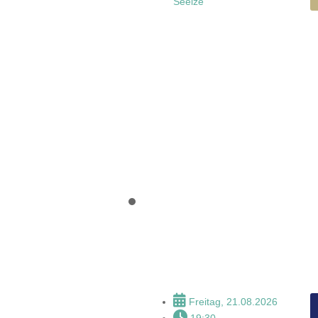
Seelze
Sommernacht -
Picknickkonzert
Freitag, 21.08.2026
19:30