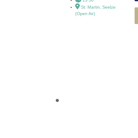
St. Martin, Seelze
(Open Air)
Moto Harada - Kl
Frédéric Chopin