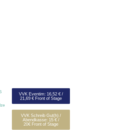
ont-Saint-Michel
6
VVK Eventim: 16,52 € /
21,69 € Front of Stage
lze
VVK Schreib Gut(h) /
Abendkasse: 15 € /
20€ Front of Stage