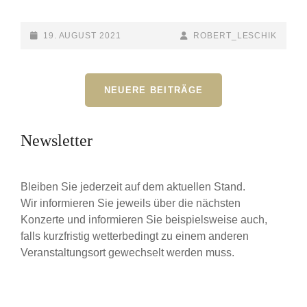
NR.
13:
DAS
POSTED-
19. AUGUST 2021
BY
BYLINE
ROBERT_LESCHIK
BJZO
ON
LINE
2021
Beitragsnavigation
NEUERE BEITRÄGE
Newsletter
Bleiben Sie jederzeit auf dem aktuellen Stand.
Wir informieren Sie jeweils über die nächsten
Konzerte und informieren Sie beispielsweise auch,
falls kurzfristig wetterbedingt zu einem anderen
Veranstaltungsort gewechselt werden muss.