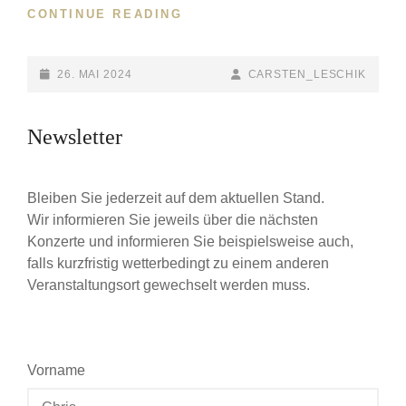
CONTINUE READING
KONZERT
NR.
1:
KINDERKONZERTE
POSTED-
26. MAI 2024
BY
BYLINE
CARSTEN_LESCHIK
„PETER
ON
LINE
UND
Newsletter
DER
WOLF“
Bleiben Sie jederzeit auf dem aktuellen Stand.
Wir informieren Sie jeweils über die nächsten
Konzerte und informieren Sie beispielsweise auch,
falls kurzfristig wetterbedingt zu einem anderen
Veranstaltungsort gewechselt werden muss.
Vorname