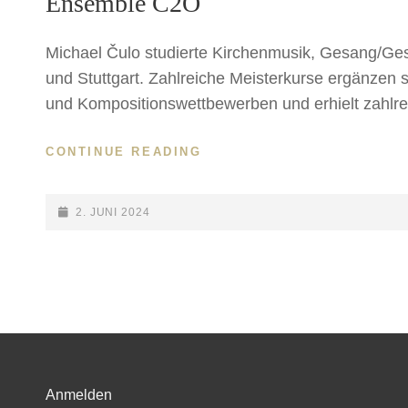
Ensemble C2O
Michael Čulo studierte Kirchenmusik, Gesang/Ge
und Stuttgart. Zahlreiche Meisterkurse ergänzen se
und Kompositionswettbewerben und erhielt zahlre
CONTINUE READING
ENSEMBLE
C2O
POSTED-
2. JUNI 2024
ON
Anmelden