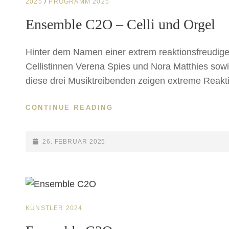
CAT
2025
/
PROGRAMM 2025
LINKS
Ensemble C2O – Celli und Orgel
Hinter dem Namen einer extrem reaktionsfreudig
Cellistinnen Verena Spies und Nora Matthies sow
diese drei Musiktreibenden zeigen extreme Reakti
CONTINUE READING
ENSEMBLE
C2O
–
CELLI
POSTED-
26. FEBRUAR 2025
UND
ON
ORGEL
CAT
KÜNSTLER 2024
LINKS