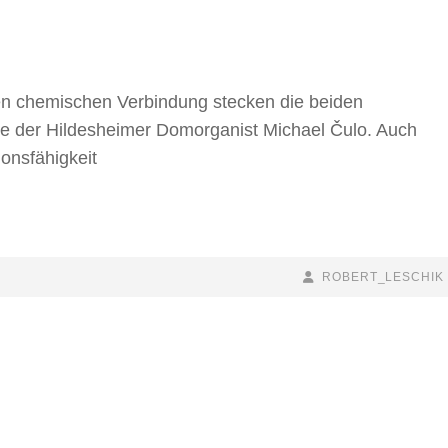
en chemischen Verbindung stecken die beiden
ie der Hildesheimer Domorganist Michael Čulo. Auch
onsfähigkeit
BY
BYLINE
ROBERT_LESCHIK
LINE