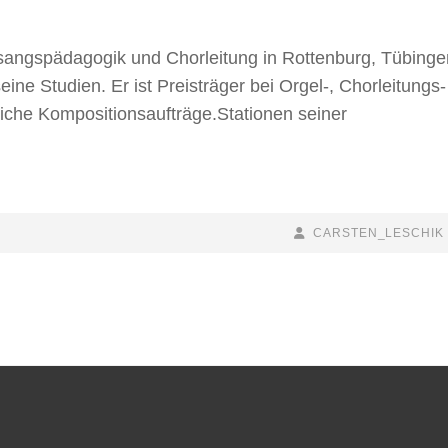
sangspädagogik und Chorleitung in Rottenburg, Tübinge
ine Studien. Er ist Preisträger bei Orgel-, Chorleitungs-
iche Kompositionsaufträge.Stationen seiner
BY
BYLINE
CARSTEN_LESCHIK
LINE