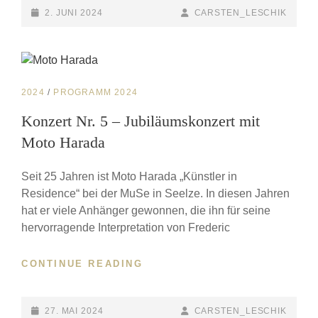
POSTED-
2. JUNI 2024
BY
BYLINE
CARSTEN_LESCHIK
ON
LINE
CAT
2024
/
PROGRAMM 2024
LINKS
Konzert Nr. 5 – Jubiläumskonzert mit
Moto Harada
Seit 25 Jahren ist Moto Harada „Künstler in
Residence“ bei der MuSe in Seelze. In diesen Jahren
hat er viele Anhänger gewonnen, die ihn für seine
hervorragende Interpretation von Frederic
CONTINUE READING
KONZERT
NR.
5
–
POSTED-
27. MAI 2024
BY
BYLINE
CARSTEN_LESCHIK