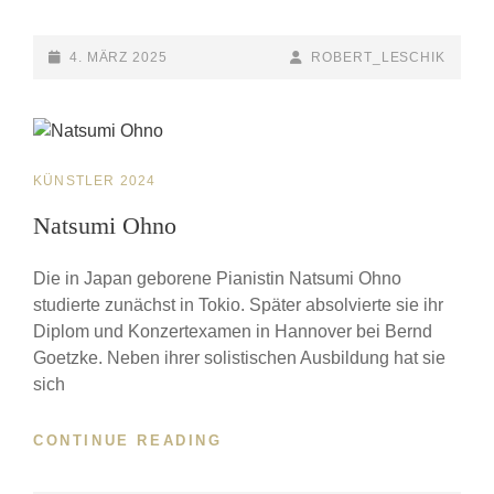
IN
SKY-
BLUE
POSTED-
4. MÄRZ 2025
BY
BYLINE
ROBERT_LESCHIK
ON
LINE
CAT
KÜNSTLER 2024
LINKS
Natsumi Ohno
Die in Japan geborene Pianistin Natsumi Ohno
studierte zunächst in Tokio. Später absolvierte sie ihr
Diplom und Konzertexamen in Hannover bei Bernd
Goetzke. Neben ihrer solistischen Ausbildung hat sie
sich
CONTINUE READING
NATSUMI
OHNO