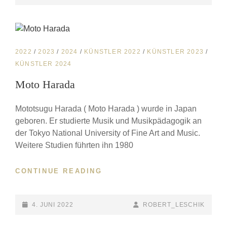
JUBILÄUMSKONZERT
ON
LINE
MIT
MOTO
HARADA
CAT
2022
/
2023
/
2024
/
KÜNSTLER 2022
/
KÜNSTLER 2023
/
LINKS
KÜNSTLER 2024
Moto Harada
Mototsugu Harada ( Moto Harada ) wurde in Japan
geboren. Er studierte Musik und Musikpädagogik an
der Tokyo National University of Fine Art and Music.
Weitere Studien führten ihn 1980
CONTINUE READING
MOTO
HARADA
POSTED-
4. JUNI 2022
BY
BYLINE
ROBERT_LESCHIK
ON
LINE