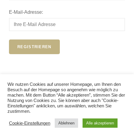
E-Mail-Adresse:
Wir nutzen Cookies auf unserer Homepage, um Ihnen den
Besuch auf der Homepage so angenehm wie möglich zu
Anmelden
machen. Mit dem Button “Alle akzeptieren”, stimmen Sie der
Nutzung von Cookies zu. Sie können aber auch "Cookie-
Einstellungen" anklicken, um auswählen, welchen Sie
zustimmen.
COPYRIGHT © 2026
MUSE – INTERNATIONALES
MUSIKFESTIVAL SEELZE
|
MY MUSIC BAND BY
CATCH
Cookie-Einstellungen
Ablehnen
Alle akzeptieren
THEMES