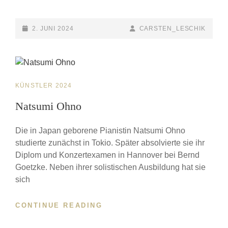
ORENI
POSTED-
2. JUNI 2024
BY
BYLINE
CARSTEN_LESCHIK
ON
LINE
CAT
KÜNSTLER 2024
LINKS
Natsumi Ohno
Die in Japan geborene Pianistin Natsumi Ohno
studierte zunächst in Tokio. Später absolvierte sie ihr
Diplom und Konzertexamen in Hannover bei Bernd
Goetzke. Neben ihrer solistischen Ausbildung hat sie
sich
CONTINUE READING
NATSUMI
OHNO