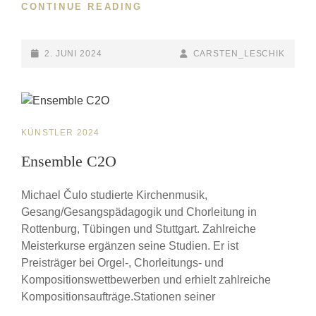
CONTINUE READING
EFRAT
ALONY
POSTED-
2. JUNI 2024
BY
BYLINE
CARSTEN_LESCHIK
ON
LINE
CAT
KÜNSTLER 2024
LINKS
Ensemble C2O
Michael Čulo studierte Kirchenmusik,
Gesang/Gesangspädagogik und Chorleitung in
Rottenburg, Tübingen und Stuttgart. Zahlreiche
Meisterkurse ergänzen seine Studien. Er ist
Preisträger bei Orgel-, Chorleitungs- und
Kompositionswettbewerben und erhielt zahlreiche
Kompositionsaufträge.Stationen seiner