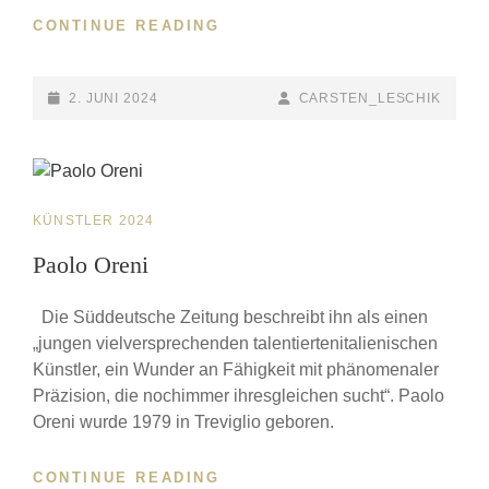
CONTINUE READING
ENSEMBLE
C2O
POSTED-
2. JUNI 2024
BY
BYLINE
CARSTEN_LESCHIK
ON
LINE
CAT
KÜNSTLER 2024
LINKS
Paolo Oreni
Die Süddeutsche Zeitung beschreibt ihn als einen
„jungen vielversprechenden talentiertenitalienischen
Künstler, ein Wunder an Fähigkeit mit phänomenaler
Präzision, die nochimmer ihresgleichen sucht“. Paolo
Oreni wurde 1979 in Treviglio geboren.
CONTINUE READING
PAOLO