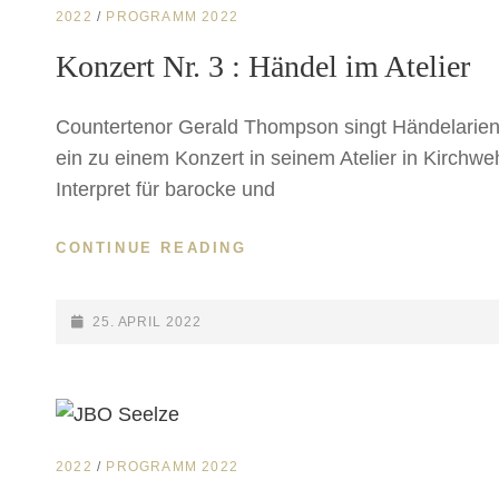
CAT
2022
/
PROGRAMM 2022
LINKS
Konzert Nr. 3 : Händel im Atelier
Countertenor Gerald Thompson singt Händelarie
ein zu einem Konzert in seinem Atelier in Kirchwe
Interpret für barocke und
CONTINUE READING
KONZERT
NR.
3
:
POSTED-
25. APRIL 2022
HÄNDEL
ON
IM
ATELIER
CAT
2022
/
PROGRAMM 2022
LINKS