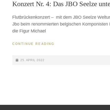
Konzert Nr. 4: Das JBO Seelze unte
Flutbrückenkonzert – mit dem JBO Seelze Weltu
Jbo beim renommierten belgischen Komponisten 
die Figur Michael
CONTINUE READING
KONZERT
NR.
4:
DAS
POSTED-
25. APRIL 2022
JBO
ON
SEELZE
UNTER
Beitragsnavigation
DER
FLUTBRÜCKE