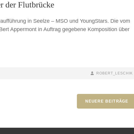
r der Flutbrücke
raufführung in Seelze – MSO und YoungStars. Die vom
Bert Appermont in Auftrag gegebene Komposition über
BY
BYLINE
ROBERT_LESCHIK
LINE
NEUERE BEITRÄGE