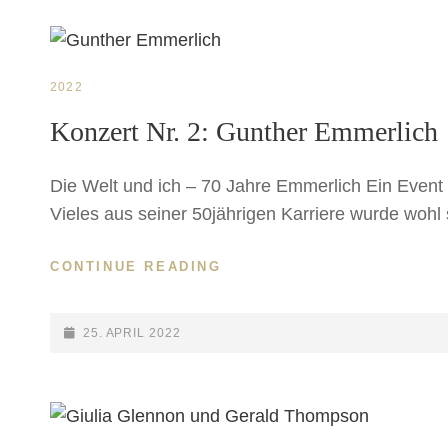
CAT
2022
LINKS
Konzert Nr. 2: Gunther Emmerlich
Die Welt und ich – 70 Jahre Emmerlich Ein Event 
Vieles aus seiner 50jährigen Karriere wurde wohl 
CONTINUE READING
KONZERT
NR.
2:
GUNTHER
POSTED-
25. APRIL 2022
EMMERLICH
ON