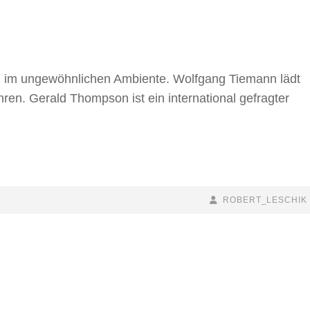
n im ungewöhnlichen Ambiente. Wolfgang Tiemann lädt
hren. Gerald Thompson ist ein international gefragter
BY
BYLINE
ROBERT_LESCHIK
LINE