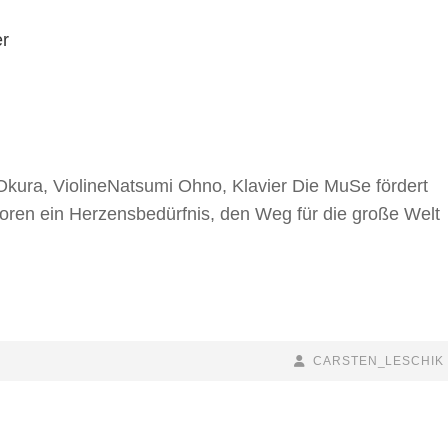
 Okura, ViolineNatsumi Ohno, Klavier Die MuSe fördert
atoren ein Herzensbedürfnis, den Weg für die große Welt
BY
BYLINE
CARSTEN_LESCHIK
LINE