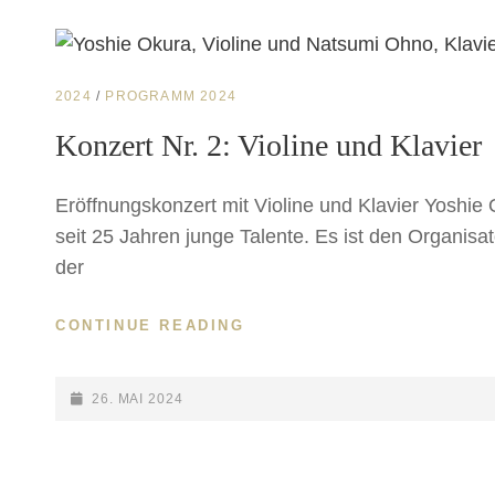
CAT
2024
/
PROGRAMM 2024
LINKS
Konzert Nr. 2: Violine und Klavier
Eröffnungskonzert mit Violine und Klavier Yoshie
seit 25 Jahren junge Talente. Es ist den Organis
der
CONTINUE READING
KONZERT
NR.
2:
VIOLINE
POSTED-
26. MAI 2024
UND
ON
KLAVIER