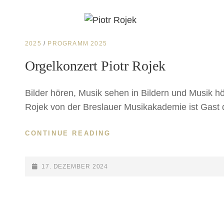
CAT
2025
/
PROGRAMM 2025
LINKS
Orgelkonzert Piotr Rojek
Bilder hören, Musik sehen in Bildern und Musik hö
Rojek von der Breslauer Musikakademie ist Gast d
CONTINUE READING
ORGELKONZERT
PIOTR
ROJEK
POSTED-
17. DEZEMBER 2024
ON