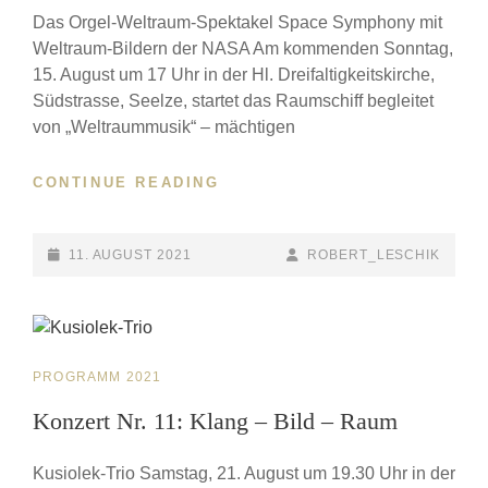
Das Orgel-Weltraum-Spektakel Space Symphony mit
Weltraum-Bildern der NASA Am kommenden Sonntag,
15. August um 17 Uhr in der Hl. Dreifaltigkeitskirche,
Südstrasse, Seelze, startet das Raumschiff begleitet
von „Weltraummusik“ – mächtigen
CONTINUE READING
KONZERT
NR.
10:
SPACE
POSTED-
11. AUGUST 2021
BY
BYLINE
ROBERT_LESCHIK
SYMPHONY
ON
LINE
CAT
PROGRAMM 2021
LINKS
Konzert Nr. 11: Klang – Bild – Raum
Kusiolek-Trio Samstag, 21. August um 19.30 Uhr in der