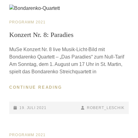
CAT
PROGRAMM 2021
LINKS
Konzert Nr. 8: Paradies
MuSe Konzert Nr. 8 live Musik-Licht-Bild mit
Bondarenko Quartett – „Das Paradies“ zum Null-Tarif
Am Sonntag, dem 1. August um 17 Uhr in St. Martin,
spielt das Bondarenko Streichquartett in
CONTINUE READING
KONZERT
NR.
8:
PARADIES
POSTED-
19. JULI 2021
BY
BYLINE
ROBERT_LESCHIK
ON
LINE
CAT
PROGRAMM 2021