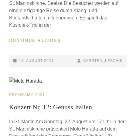
St. Martinskirche, Seelze Die Besucher werden auf
eine einzigartige Reise durch Klang- und
Bildlandschaften mitgenommen. Es spielt das
Kusiolek-Trio in der
CONTINUE READING
KONZERT
NR.
11:
KLANG
POSTED-
17. AUGUST 2021
BY
BYLINE
CARSTEN_LESCHIK
–
ON
LINE
BILD
–
RAUM
CAT
PROGRAMM 2021
LINKS
Konzert Nr. 12: Genuss Italien
In St. Martin Am Sonntag, 22. August um 17 Uhr in der
St. Martinskirche präsentiert Moto Harada auf dem