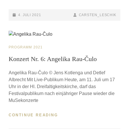
NR.
5:
HÄNDEL
POSTED-
4. JULI 2021
BY
BYLINE
CARSTEN_LESCHIK
IN
ON
LINE
SEELZE
CAT
PROGRAMM 2021
LINKS
Konzert Nr. 6: Angelika Rau-Čulo
Angelika Rau-Čulo © Jens Kotlenga und Detlef
Albrecht Mit Live-Publikum Heute, am 11. Juli um 17
Uhr in der Hl. Dreifaltigkeitskirche, darf das
Festivalpublikum nach einjähriger Pause wieder die
MuSekonzerte
CONTINUE READING
KONZERT
NR.
6: