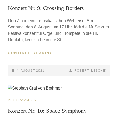
LINKS
Konzert Nr. 9: Crossing Borders
Duo Zia in einer musikalischen Weltreise Am
Sonntag, den 8. August um 17 Uhr lädt die MuSe zum
Festivalkonzert für Orgel und Trompete in die Hl.
Dreifaltigkeitskirche in die St.
CONTINUE READING
KONZERT
NR.
9:
CROSSING
POSTED-
4. AUGUST 2021
BY
BYLINE
ROBERT_LESCHIK
BORDERS
ON
LINE
CAT
PROGRAMM 2021
LINKS
Konzert Nr. 10: Space Symphony