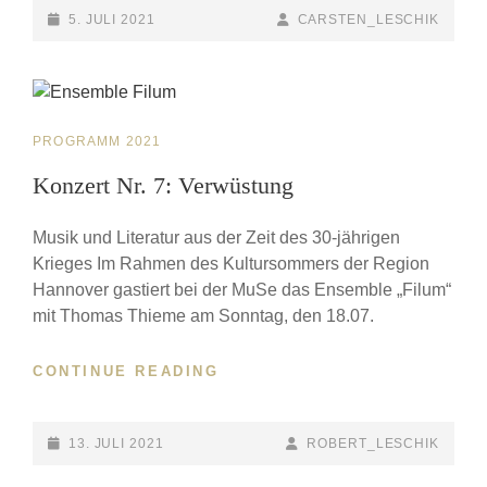
ANGELIKA
POSTED-
5. JULI 2021
BY
BYLINE
CARSTEN_LESCHIK
RAU-
ON
LINE
ČULO
CAT
PROGRAMM 2021
LINKS
Konzert Nr. 7: Verwüstung
Musik und Literatur aus der Zeit des 30-jährigen
Krieges Im Rahmen des Kultursommers der Region
Hannover gastiert bei der MuSe das Ensemble „Filum“
mit Thomas Thieme am Sonntag, den 18.07.
CONTINUE READING
KONZERT
NR.
7:
VERWÜSTUNG
POSTED-
13. JULI 2021
BY
BYLINE
ROBERT_LESCHIK
ON
LINE