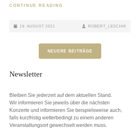
CONTINUE READING
KONZERT
NR.
13:
DAS
POSTED-
19. AUGUST 2021
BY
BYLINE
ROBERT_LESCHIK
BJZO
ON
LINE
2021
Beitragsnavigation
NEUERE BEITRÄGE
Newsletter
Bleiben Sie jederzeit auf dem aktuellen Stand.
Wir informieren Sie jeweils über die nächsten
Konzerte und informieren Sie beispielsweise auch,
falls kurzfristig wetterbedingt zu einem anderen
Veranstaltungsort gewechselt werden muss.