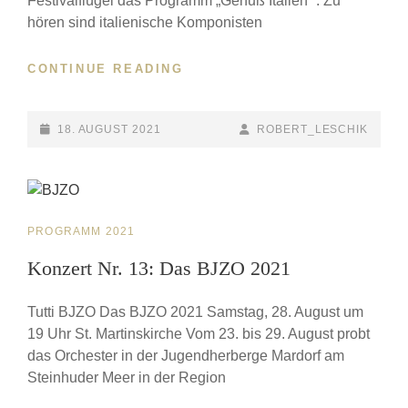
Festivalflügel das Programm „Genuß Italien“ . Zu
hören sind italienische Komponisten
CONTINUE READING
KONZERT
NR.
12:
GENUSS
POSTED-
18. AUGUST 2021
BY
BYLINE
ROBERT_LESCHIK
ITALIEN
ON
LINE
CAT
PROGRAMM 2021
LINKS
Konzert Nr. 13: Das BJZO 2021
Tutti BJZO Das BJZO 2021 Samstag, 28. August um
19 Uhr St. Martinskirche Vom 23. bis 29. August probt
das Orchester in der Jugendherberge Mardorf am
Steinhuder Meer in der Region