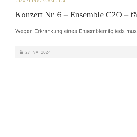
CAT
2024
/
PROGRAMM 2024
LINKS
Konzert Nr. 6 – Ensemble C2O – fäl
Wegen Erkrankung eines Ensemblemitglieds muss 
POSTED-
27. MAI 2024
ON