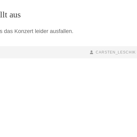
lt aus
das Konzert leider ausfallen.
BY
BYLINE
CARSTEN_LESCHIK
LINE